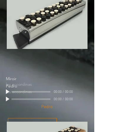
Miroir
les accordinas
Pedro
les accordinas
00:00
/
00:00
00:00
/
00:00
Pedro