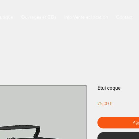
utique
Ouvrages et CDs
Info Vente et location
Contact
Etui coque
Prezzo
75,00 €
Agg