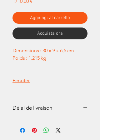
Prezzo
1710,00 €
Aggiungi al carrello
Acquista ora
Dimensions : 30 x 9 x 6,5 cm
Poids : 1,215 kg
Ecouter
Délai de livraison
Tous nos Armonica sont
réalisés à la main. Un délai de
2 à 3 semaines peut-être