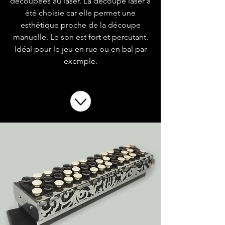
découpées au laser. La découpe laser a
été choisie car elle permet une
esthétique proche de la découpe
manuelle. Le son est fort et percutant.
Idéal pour le jeu en rue ou en bal par
exemple.