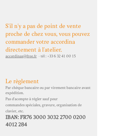
S'il n'y a pas de point de vente
proche de chez vous,
vous pouvez
commander votre accordina
directement à l'atelier.
accordinas
@free.fr
- tél :
+33 6 32 41 00 15
Le règlement
Par chèque bancaire ou par virement bancaire avant
expédition.
Pas d'acompte à régler sauf pour
commandes
spéciales, gravure, organisation de
clavier, etc.
IBAN: FR76 3000
3032 2700 0200
4012
284