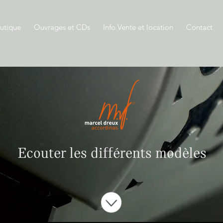
utique
Ouvrages et CDs
Info Vente et location
Contact
Ecouter les différents modèles