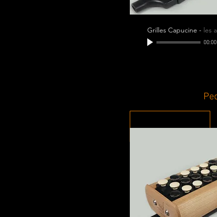
Grilles Capucine
-
les 
00:00
Pe