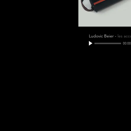
Ludovic Beier
-
les acc
00:00