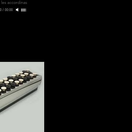
-
les accordinas
0
/
00:00