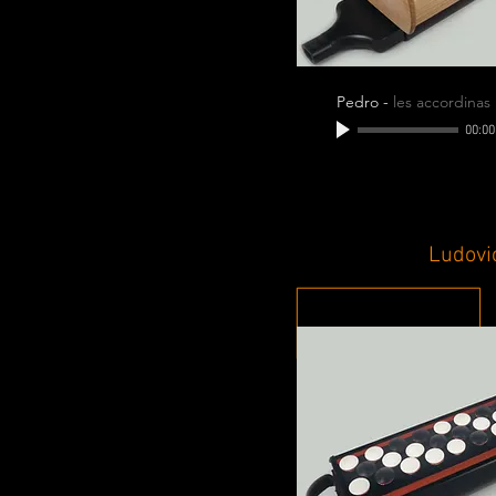
Pedro
-
les accordinas
00:00
Ludovi