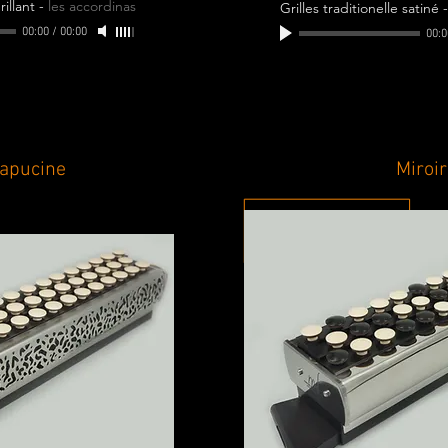
rillant
-
les accordinas
Grilles traditionelle satiné
00:00
/
00:00
00:0
Capucine
Miroir