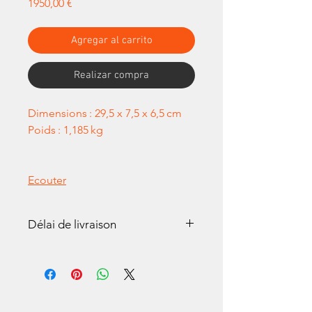
Precio
1950,00 €
Agregar al carrito
Realizar compra
Dimensions : 29,5 x 7,5 x 6,5 cm
Poids : 1,185 kg
Ecouter
Délai de livraison
Tous nos Accordinas sont
réalisés à la main. Un délai de
2 à 3 semaines peut-être
nécessaire avant livraison.