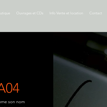
utique
Ouvrages et CDs
Info Vente et location
Contact
 A04
comme son nom