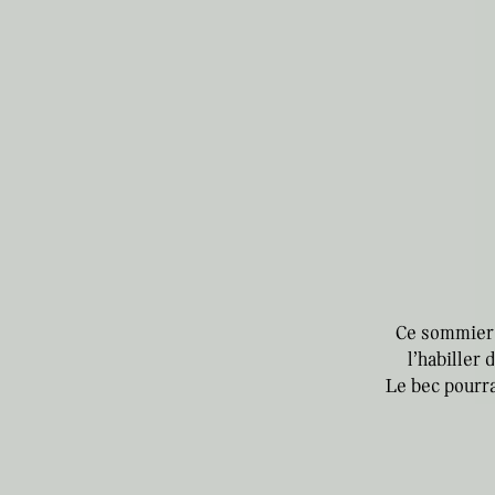
Ce sommier n
l’habiller
Le bec pourra