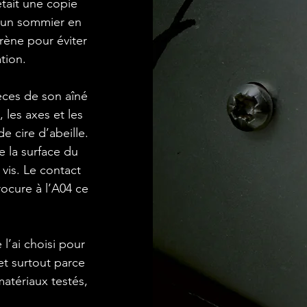
 était une copie
 un sommier en
rène pour éviter
tion.
èces de son aîné
les axes et les
e cire d’abeille.
e la surface du
 vis. Le contact
rocure à l’A04 ce
l’ai choisi pour
et surtout parce
matériaux testés,