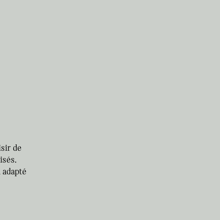
sir de
isés.
u adapté