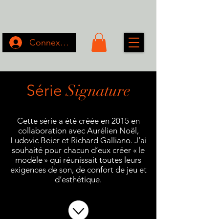
Connexion
Série
Signature
Cette série a été créée en 2015 en
collaboration avec Aurélien Noël,
Ludovic Beier et Richard Galliano. J’ai
souhaité pour chacun d’eux créer « le
modèle » qui réunissait toutes leurs
exigences de son, de confort de jeu et
d’esthétique.