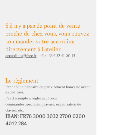
S'il n'y a pas de point de vente
proche de chez vous,
vous pouvez
commander votre accordina
directement à l'atelier.
accordinas
@free.fr
- tél :
+33 6 32 41 00 15
Le règlement
Par chèque bancaire ou par virement bancaire avant
expédition.
Pas d'acompte à régler sauf pour
commandes
spéciales, gravure, organisation de
clavier, etc.
IBAN: FR76 3000
3032 2700 0200
4012
284