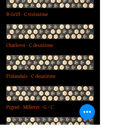
B-Griff – C troisième
Charleroi – C deuxième
Finlandais – C deuxième
Pignol – Milleret – G / C
Pignol – Milleret – C / F