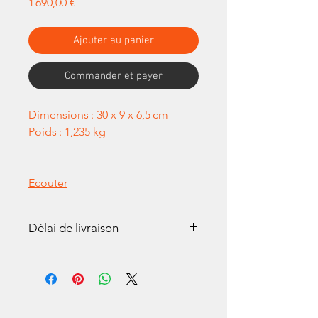
Prix
1 690,00 €
Ajouter au panier
Commander et payer
Dimensions : 30 x 9 x 6,5 cm
Poids : 1,235 kg
Ecouter
Délai de livraison
Tous nos Armonica sont
réalisés à la main. Un délai de
2 à 3 semaines peut-être
nécessaire avant livraison.