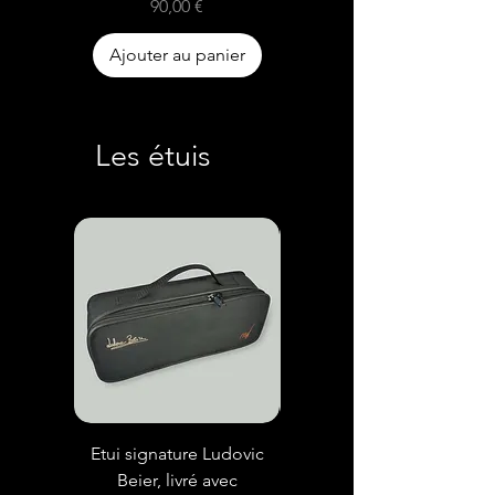
Prix
90,00 €
Ajouter au panier
Ajouter au panier
Les étuis
Etui signature Ludovic
Etui signature Richard
Beier, livré avec
Galliano livré avec