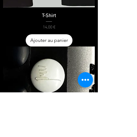
T-Shirt
Prix
14,00 €
Ajouter au panier