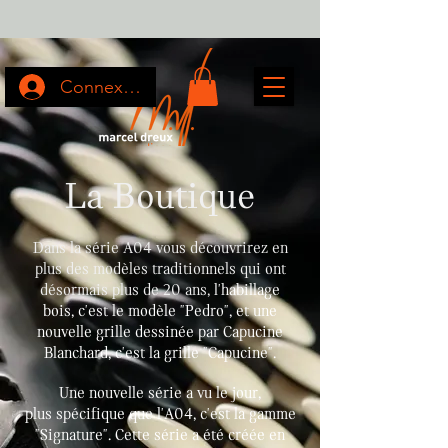
Connexion
La Boutique
Dans la série A04 vous découvrirez en
plus des modèles traditionnels qui ont
désormais plus de 20 ans,
l'habillage
bois, c'est le modèle "Pedro", et une
nouvelle grille dessinée par Capucine
Blanchard, c'est la grille "Capucine".
Une nouvelle série a vu le jour,
plus spécifique que l'A04, c'est la gamme
"Signature". Cette série a été créée en