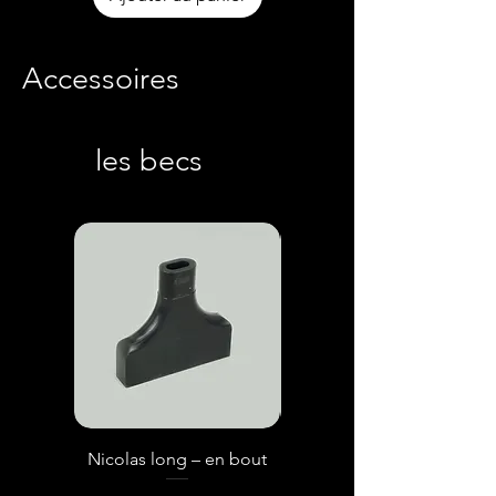
Accessoires
les becs
Nicolas long – en bout
Nicolas court – en bout